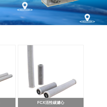
心
FCX活性碳濾心