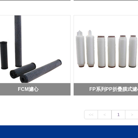
FCM濾心
FP系列PP折疊膜式濾