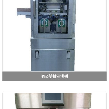
49∅雙軸清潔機