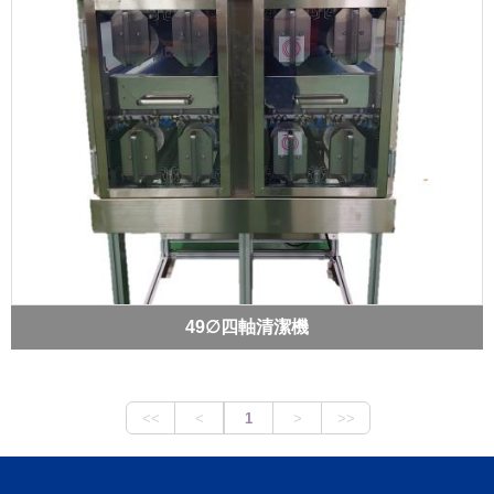
49∅四軸清潔機