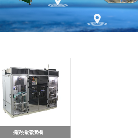
捲對捲清潔機